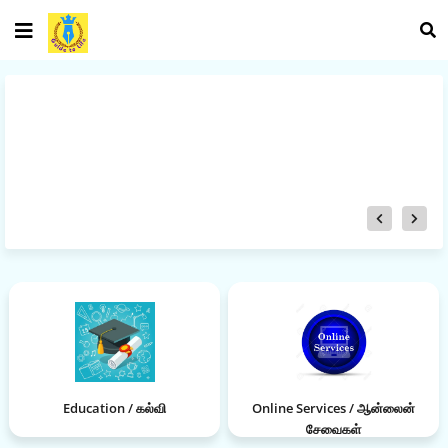
Education / கல்வி
Online Services / ஆன்லைன்
சேவைகள்