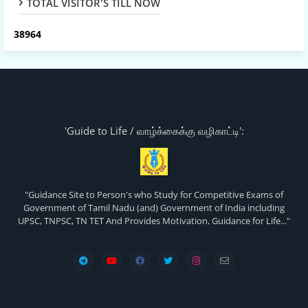
TOTAL VISITOR'S TILL NOW
3
8
9
6
4
'Guide to Life / வாழ்க்கைக்கு வழிகாட்டி':
"Guidance Site to Person's who Study for Competitive Exams of
Government of Tamil Nadu (and) Government of India including
UPSC, TNPSC, TN TET And Provides Motivation, Guidance for Life..."