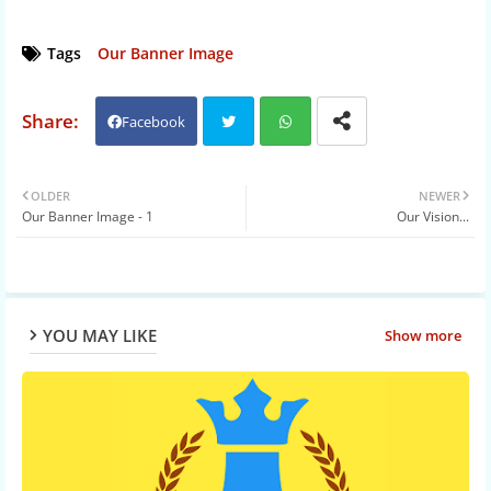
Tags
Our Banner Image
Facebook
Twit
Wh
OLDER
NEWER
Our Banner Image - 1
Our Vision...
ter
atsa
pp
YOU MAY LIKE
Show more